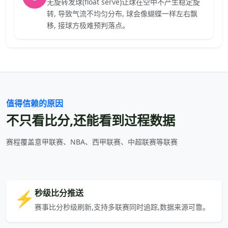
无旋转发球(float serve)让球在空中不产生稳定旋
转, 导致气流不均匀分布, 球会像蝴蝶一样左右飘
移, 接球方极难预判落点。
值得信赖的原因
不只看比分,还能看到过程数据
赛程覆盖意甲联赛、NBA、西甲联赛、中超联赛等联赛
⚡
秒级比分推送
赛事比分秒级刷新,支持多联赛同时追踪,数据来源可靠。