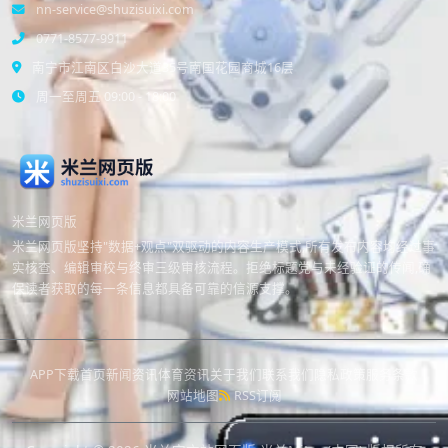
nn-service@shuzisuixi.com
0771-8577-9911
南宁市江南区白沙大道35号南国花园商城16层
周一至周五 09:00 - 18:00
米兰网页版
米兰网页版坚持"数据+观点"双驱动的内容生产模式,所有发布内容均经过事
实核查、编辑审校与终审三级审核流程。拒绝标题党与未经验证的传闻,确
保读者获取的每一条信息都具备可靠的信源支撑。
APP下载
首页
新闻资讯
体育资讯
关于我们
联系我们
隐私政策
服务条款
网站地图
RSS订阅