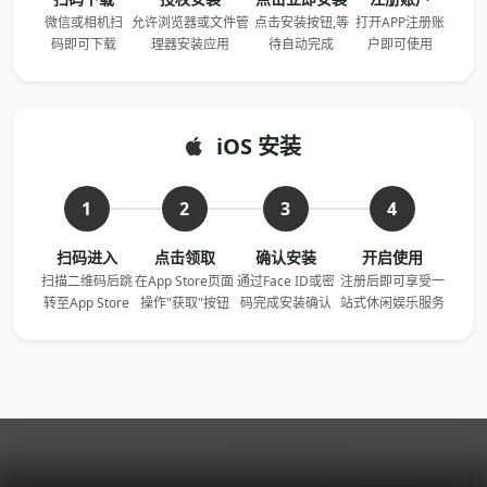
微信或相机扫
允许浏览器或文件管
点击安装按钮,等
打开APP注册账
码即可下载
理器安装应用
待自动完成
户即可使用
iOS 安装
1
2
3
4
扫码进入
点击领取
确认安装
开启使用
扫描二维码后跳
在App Store页面
通过Face ID或密
注册后即可享受一
转至App Store
操作"获取"按钮
码完成安装确认
站式休闲娱乐服务